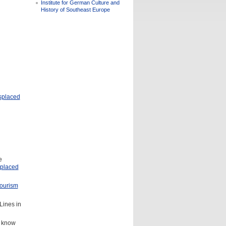
Institute for German Culture and
History of Southeast Europe
splaced
e
placed
Tourism
Lines in
o know