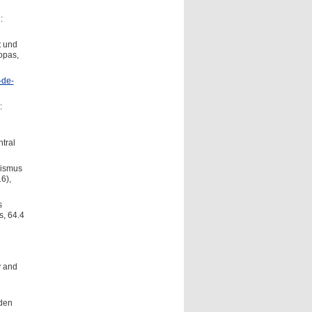
:
t und
opas,
-de-
:
ntral
rismus
6),
s
s, 64.4
y and
nden