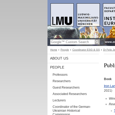
www.en
Home
People
Coordinator ESG & GS
Dr Felix 
ABOUT US
Publ
PEOPLE
Professors
Book
Researchers
Iron La
Guest Researchers
2021)
Associated Researchers
Winn
Lecturers
Rev
Coordinator of the German-
Ukrainian Historical
Commission