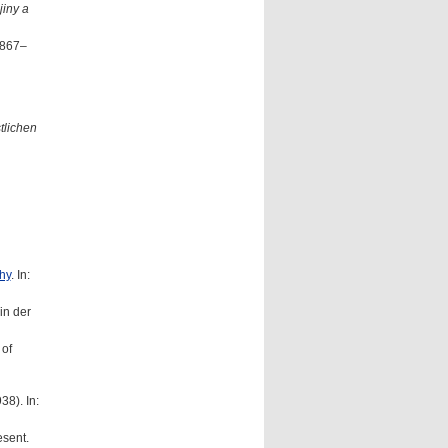
jiny a
1867–
tlichen
hy
. In:
in der
 of
8). In:
esent.