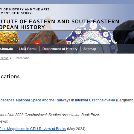
.lmu.de
LMU-Portal
Department of History
Sitemap
Jeschke
Publications
ications
ndscapes: National Space and the Railways in Interwar Czechoslovakia
(Berghahn 
er of the 2023 Czechoslovak Studies Association Book Prize
iews:
Tess Megginson in CEU Review of Books
(May 2024)