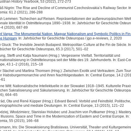
Austrian History Yearbook, 53 (2022), 272-273
š Nigrin: The Rise and Decline of Communist Czechoslovakia’s Railway Sector. In
mia: 61.2 (2021), 286-288
h Lemmen: Tschechen auf Reisen. Repräsentationen der außereuropäischen Wel
onale Identität in Ostmitteleuropa 1890–1938. In: Jahrbücher für Geschichte Osteur
-4 (2020), 687-89
nt Varga: The Monumental Nation. Magyar Nationalism and Symbolic Politics in Fin
le Hungary
. In: Jahrbücher für Geschichte Osteuropas / jgo.e-reviews, 2, 2020
 Gluck: The Invisible Jewish Budapest. Metropolitan Culture at the Fin de Siècle. In
bücher für Geschichte Osteuropas, 65.3 (2017), 501–02
ng, Steffi und Katja Naumann (Hrsg.): Vergessene Vielfalt. Territorialität und
rnationalisierung in Ostmitteleuropa seit der Mitte des 19. Jahrhunderts. In: East-Ce
pe, 43.1–2 (2016), 215–18
r Stachel und Martina Thomsen (Hrsg.): Zwischen Exotik und Vertrautem: Zum Tou
er Habsburgermonarchie und ihren Nachfolgestaaten. In: Central Europe, 14.2 (201
–61
ne Witt: Nationalistische Intellektuelle in der Slowakei 1918–1945. Kulturelle Praxi
chen Sakralisierung und Säkularisierung. In: Jahrbücher für Geschichte Osteuropa
6), 664–65
ád, Ota und René Küpper (Hrsg.): Edvard Beneš: Vorbild und Feindbild. Politische,
oriographische und mediale Deutungen. In: Central Europe, 13 (2015), 121–22
dziej, Włodzimierz, Stanislav Holubec und Joachim von Puttkamer (Hrsg.): Master
 Illusions. Space and Time in the Modernization of Eastern and Central Europe. In:
mia, 55 (2015), 166–68
mann, Iris: Die Slowakisierung Bratislavas. Universität, Theater und Kulturgemei