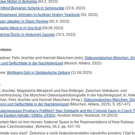
Uwe Müller in Bohemia
(63.2, 2023)
Frithjof Benjamin Schenk in Sehepunkte
(23.6, 2023)
Rosamund Johnston in Austrian History Yearbook
(54, 2023)
Ivan Jakubec in Slavic Review
(81.4, 2023)
Nadja Weck in H-Soz-Kult
(09.06.2023)
Michal Ďurčo in Historický časopis
(70.5, 2022)
 volume
ephan, Felix Jeschke and Hannah Maischein (eds),
Osteuropäisches München. Di
 und Geflüchtete in der Nachkriegszeit
(Munich: Allitera, 2025)
iew:
Wolfgang Görl in Süddeutsche Zeitung
(11.08.2025)
s
x Jeschke, Magdalena Mihaljević und Kira Rettinger, Zwischen Volkstums- und
erforschung. Die Münchner Osteuropahistoriografie in der Nachkriegszeit. In: Ank
han, Felix Jeschke und Hannah Maischein (Hrsg.),
Osteuropäisches München. Dis
ons und Geflüchtete in der Nachkriegszeit
(München: Allitera, 2025), S. 457-473
akespearean Prophecy Fulfilled? Slav Solidarity and the Colonial Gaze in Czech 
he Eastern Adriatic (1890s–1930s)
,
Austrian History Yearbook
, 54 (2023)
ntain Men on Iron Horses: National Space in the Representations of New Railway 
rwar Czechoslovakia’,
Bohemia
, 56.2, pp. 437–55
znejte svou vlast“: Železnice a vznik československého národního prostoru’ [‘Get t