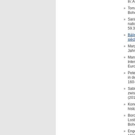
In: 
Tomá
Bohe
Sara
nati
59.3
Báli
sièc
Mary
Jahr
Maru
Inte
Euro
Pete
in d
160
Sabi
zwis
(201
Konr
hist
Boro
Lost
Bohe
Enge