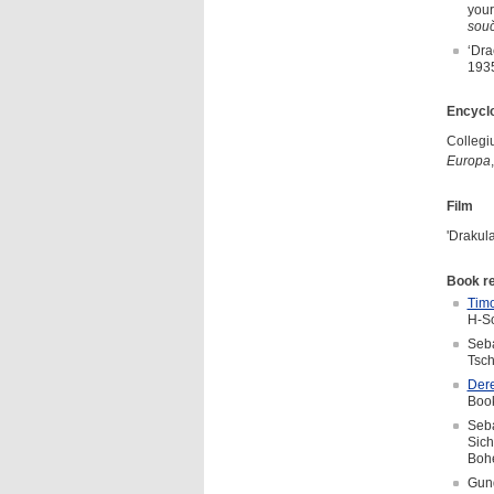
your
sou
‘Dra
193
Encyclo
Collegi
Europa
Film
'Drakula
Book r
Timo
H-So
Seba
Tsch
Dere
Boo
Seba
Sich
Bohe
Gund