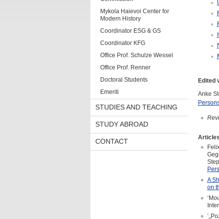
Mykola Haievoi Center for
Modern History
Coordinator ESG & GS
Coordinator KFG
Office Prof. Schulze Wessel
Office Prof. Renner
Doctoral Students
Edited
Emeriti
Anke St
Persons
STUDIES AND TEACHING
Rev
STUDY ABROAD
Article
CONTACT
Feli
Gegn
Step
Pers
A Sh
on t
‘Mou
Inte
‘„Po