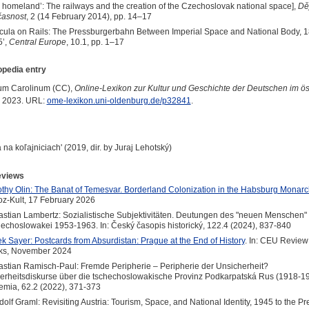
 homeland’: The railways and the creation of the Czechoslovak national space],
Dě
časnost
, 2 (14 February 2014), pp. 14–17
cula on Rails: The Pressburgerbahn Between Imperial Space and National Body, 
5’,
Central Europe
, 10.1, pp. 1–17
pedia entry
um Carolinum (CC),
Online-Lexikon zur Kultur und Geschichte der Deutschen im ös
, 2023. URL:
ome-lexikon.uni-oldenburg.de/p32841
.
 na koľajniciach' (2019, dir. by Juraj Lehotský)
eviews
thy Olin: The Banat of Temesvar. Borderland Colonization in the Habsburg Monarc
z-Kult, 17 February 2026
stian Lambertz: Sozialistische Subjektivitäten. Deutungen des "neuen Menschen" 
echoslowakei 1953-1963. In: Český časopis historický, 122.4 (2024), 837-840
k Sayer: Postcards from Absurdistan: Prague at the End of History
. In: CEU Review
ks, November 2024
stian Ramisch-Paul: Fremde Peripherie – Peripherie der Unsicherheit?
erheitsdiskurse über die tschechoslowakische Provinz Podkarpatská Rus (1918-193
mia, 62.2 (2022), 371-373
olf Graml: Revisiting Austria: Tourism, Space, and National Identity, 1945 to the Pr