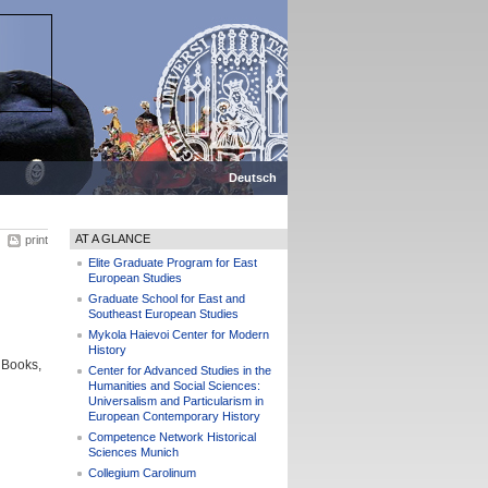
Deutsch
AT A GLANCE
print
Elite Graduate Program for East
European Studies
Graduate School for East and
Southeast European Studies
Mykola Haievoi Center for Modern
History
Books,
Center for Advanced Studies in the
Humanities and Social Sciences:
Universalism and Particularism in
European Contemporary History
Competence Network Historical
Sciences Munich
Collegium Carolinum